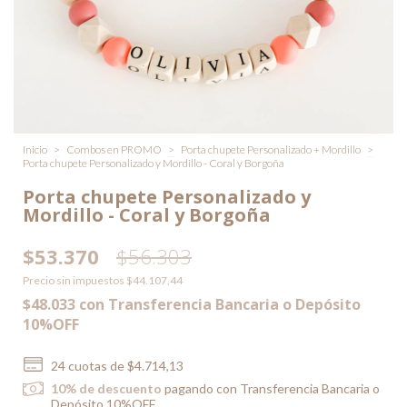
Inicio
>
Combos en PROMO
>
Porta chupete Personalizado + Mordillo
>
Porta chupete Personalizado y Mordillo - Coral y Borgoña
Porta chupete Personalizado y
Mordillo - Coral y Borgoña
$53.370
$56.303
Precio sin impuestos
$44.107,44
$48.033
con
Transferencia Bancaria o Depósito
10%OFF
24
cuotas de
$4.714,13
10% de descuento
pagando con Transferencia Bancaria o
Depósito 10%OFF