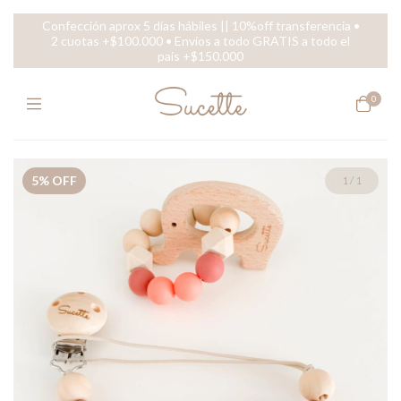
Confección aprox 5 días hábiles || 10%off transferencia •
2 cuotas +$100.000 • Envíos a todo GRATIS a todo el
pais +$150.000
0
5
%
OFF
1
/
1