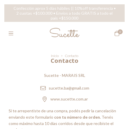
Confección aprox 5 días hábiles || 10%off transferencia •
2 cuotas +$100.000 • Envíos a todo GRATIS a todo el
pais +$150.000
0
Inicio
>
Contacto
Contacto
Sucette - MARAIS SRL
sucette.ba@gmail.com
www.sucette.com.ar
Si te arrepentiste de una compra, podés pedir la cancelación
enviando este formulario
con tu número de orden.
Tenés
como máximo hasta 10 días corridos desde que recibiste el