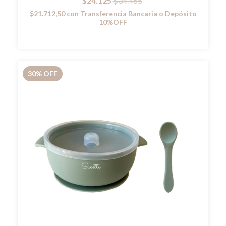
$24.125
$34.465
$21.712,50
con
Transferencia Bancaria o Depósito
10%OFF
30
%
OFF