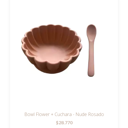
Bowl Flower + Cuchara - Nude Rosado
$28.770