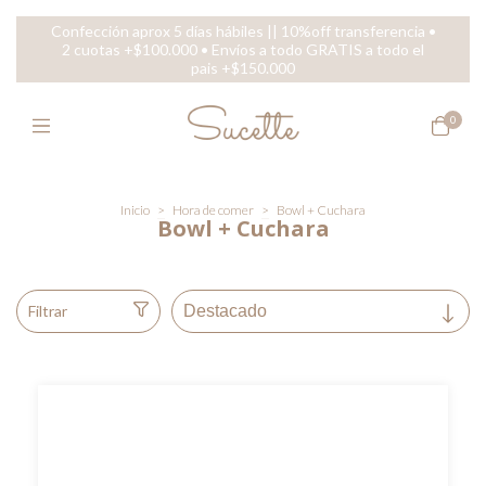
Confección aprox 5 días hábiles || 10%off transferencia •
2 cuotas +$100.000 • Envíos a todo GRATIS a todo el
pais +$150.000
0
Inicio
>
Hora de comer
>
Bowl + Cuchara
Bowl + Cuchara
Filtrar