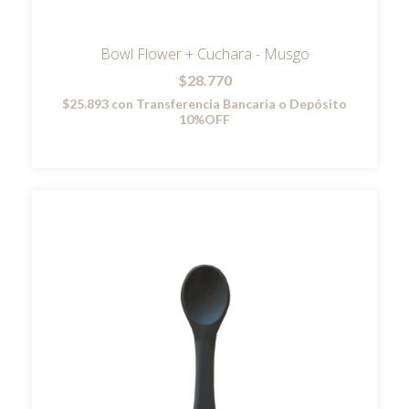
Bowl Flower + Cuchara - Musgo
$28.770
$25.893
con
Transferencia Bancaria o Depósito
10%OFF